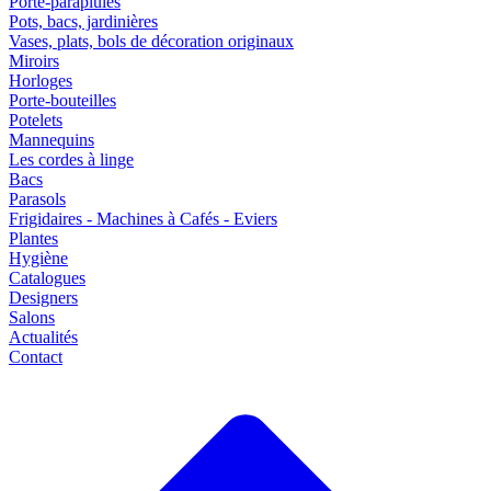
Porte-parapluies
Pots, bacs, jardinières
Vases, plats, bols de décoration originaux
Miroirs
Horloges
Porte-bouteilles
Potelets
Mannequins
Les cordes à linge
Bacs
Parasols
Frigidaires - Machines à Cafés - Eviers
Plantes
Hygiène
Catalogues
Designers
Salons
Actualités
Contact