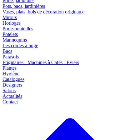
Porte-parapluies
Pots, bacs, jardinières
Vases, plats, bols de décoration originaux
Miroirs
Horloges
Porte-bouteilles
Potelets
Mannequins
Les cordes à linge
Bacs
Parasols
Frigidaires - Machines à Cafés - Eviers
Plantes
Hygiène
Catalogues
Designers
Salons
Actualités
Contact