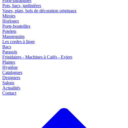
Porte-parapluies
Pots, bacs, jardinières
Vases, plats, bols de décoration originaux
Miroirs
Horloges
Porte-bouteilles
Potelets
Mannequins
Les cordes à linge
Bacs
Parasols
Frigidaires - Machines à Cafés - Eviers
Plantes
Hygiène
Catalogues
Designers
Salons
Actualités
Contact