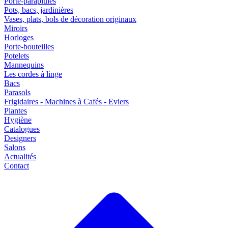
Porte-parapluies
Pots, bacs, jardinières
Vases, plats, bols de décoration originaux
Miroirs
Horloges
Porte-bouteilles
Potelets
Mannequins
Les cordes à linge
Bacs
Parasols
Frigidaires - Machines à Cafés - Eviers
Plantes
Hygiène
Catalogues
Designers
Salons
Actualités
Contact