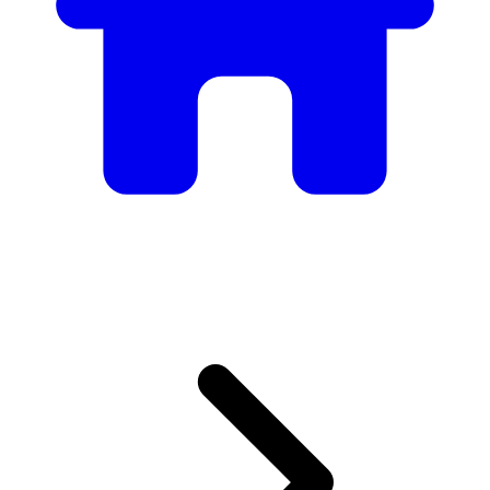
Mobilier
Des tables et chaises élégantes aux canapés et fauteuils de
luxe, nous avons tout ce qu’il faut pour créer l’ambiance
parfaite.