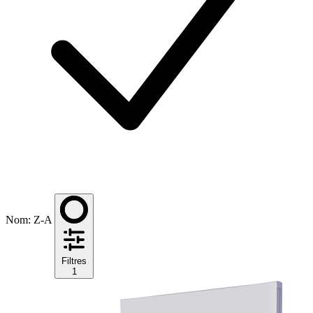
Nom: Z-A
Filtres
1