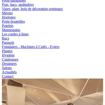
Porte-parapluies
Pots, bacs, jardinières
Vases, plats, bols de décoration originaux
Miroirs
Horloges
Porte-bouteilles
Potelets
Mannequins
Les cordes à linge
Bacs
Parasols
Frigidaires - Machines à Cafés - Eviers
Plantes
Hygiène
Catalogues
Designers
Salons
Actualités
Contact