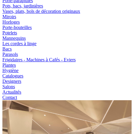
Porte-parapluies
Pots, bacs, jardinières
Vases, plats, bols de décoration originaux
Miroirs
Horloges
Porte-bouteilles
Potelets
Mannequins
Les cordes à linge
Bacs
Parasols
Frigidaires - Machines à Cafés - Eviers
Plantes
Hygiène
Catalogues
Designers
Salons
Actualités
Contact