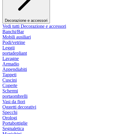
Decorazione e accessori
Vedi tutti Decorazione e accessori
Banchi/Bar
Mobili ausiliari
Podi/vetrine
Leggii
portadepliant
Lavagne
Armadio
Appendiabiti
Tappeti
Cuscini
Coperte
Schermi
portaombrelli
Vasi da fiori
Oggetti decorativi
Specchi
Orologi
Portabottiglie
Segnaletica
Manichini