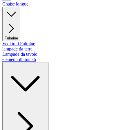
Chaise longue
Fulmine
Vedi tutti Fulmine
lampade da terra
Lampade da tavolo
elementi illuminati