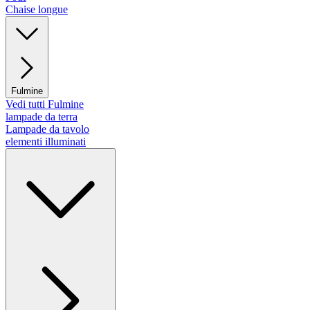
Chaise longue
Fulmine
Vedi tutti Fulmine
lampade da terra
Lampade da tavolo
elementi illuminati