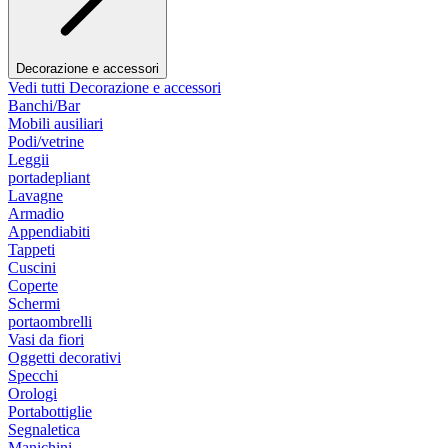
Decorazione e accessori
Vedi tutti Decorazione e accessori
Banchi/Bar
Mobili ausiliari
Podi/vetrine
Leggii
portadepliant
Lavagne
Armadio
Appendiabiti
Tappeti
Cuscini
Coperte
Schermi
portaombrelli
Vasi da fiori
Oggetti decorativi
Specchi
Orologi
Portabottiglie
Segnaletica
Manichini