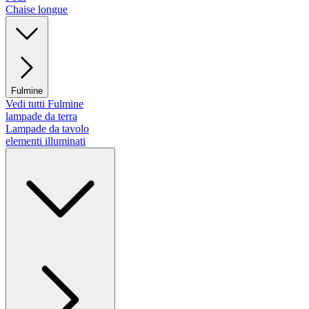
Chaise longue
Fulmine
Vedi tutti Fulmine
lampade da terra
Lampade da tavolo
elementi illuminati