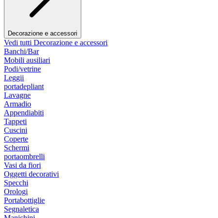
Decorazione e accessori
Vedi tutti Decorazione e accessori
Banchi/Bar
Mobili ausiliari
Podi/vetrine
Leggii
portadepliant
Lavagne
Armadio
Appendiabiti
Tappeti
Cuscini
Coperte
Schermi
portaombrelli
Vasi da fiori
Oggetti decorativi
Specchi
Orologi
Portabottiglie
Segnaletica
Manichini