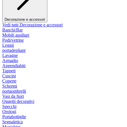
Decorazione e accessori
Vedi tutti Decorazione e accessori
Banchi/Bar
Mobili ausiliari
Podi/vetrine
Leggii
portadepliant
Lavagne
Armadio
Appendiabiti
Tappeti
Cuscini
Coperte
Schermi
portaombrelli
Vasi da fiori
Oggetti decorativi
Specchi
Orologi
Portabottiglie
Segnaletica
Manichini