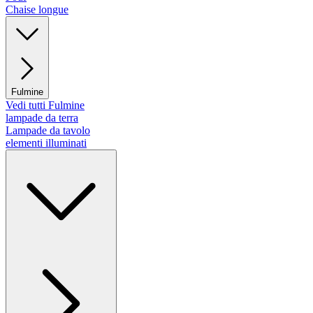
Chaise longue
Fulmine
Vedi tutti Fulmine
lampade da terra
Lampade da tavolo
elementi illuminati