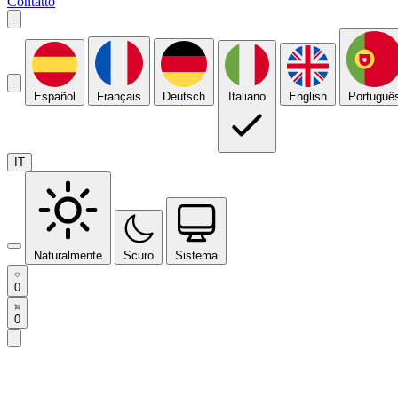
Contatto
Español
Français
Deutsch
Italiano
English
Portuguê
IT
Naturalmente
Scuro
Sistema
0
0