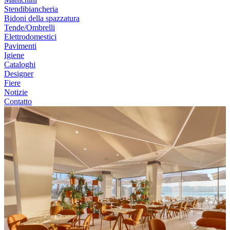
Stendibiancheria
Bidoni della spazzatura
Tende/Ombrelli
Elettrodomestici
Pavimenti
Igiene
Cataloghi
Designer
Fiere
Notizie
Contatto