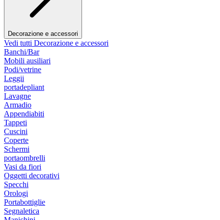
Decorazione e accessori
Vedi tutti Decorazione e accessori
Banchi/Bar
Mobili ausiliari
Podi/vetrine
Leggii
portadepliant
Lavagne
Armadio
Appendiabiti
Tappeti
Cuscini
Coperte
Schermi
portaombrelli
Vasi da fiori
Oggetti decorativi
Specchi
Orologi
Portabottiglie
Segnaletica
Manichini