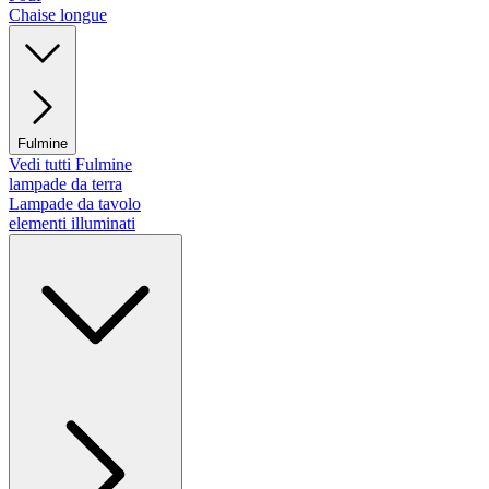
Chaise longue
Fulmine
Vedi tutti Fulmine
lampade da terra
Lampade da tavolo
elementi illuminati