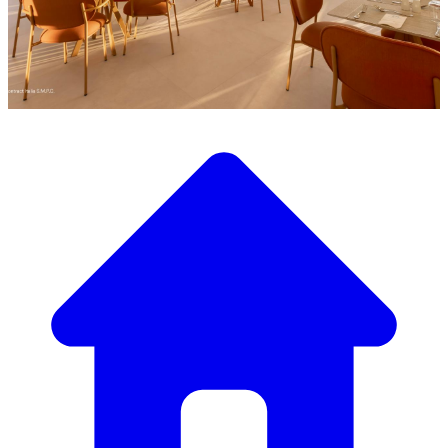
Scopri la nostra ampia selezione di mobili di design
Il Nostro Catalogo Mobili
Dai tavoli e sedie eleganti a divani e poltrone di lusso,
abbiamo tutto il necessario per creare l’atmosfera perfetta.