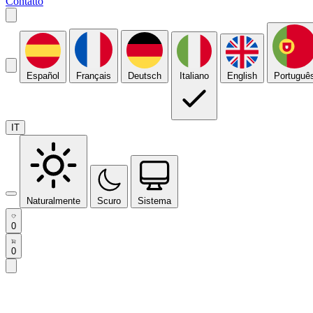
Contatto
Español
Français
Deutsch
Italiano
English
Portuguê
IT
Naturalmente
Scuro
Sistema
0
0