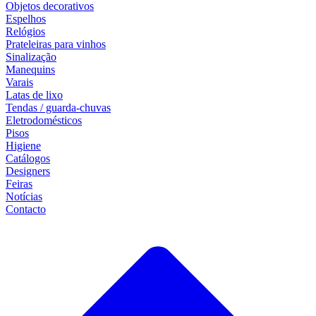
Objetos decorativos
Espelhos
Relógios
Prateleiras para vinhos
Sinalização
Manequins
Varais
Latas de lixo
Tendas / guarda-chuvas
Eletrodomésticos
Pisos
Higiene
Catálogos
Designers
Feiras
Notícias
Contacto