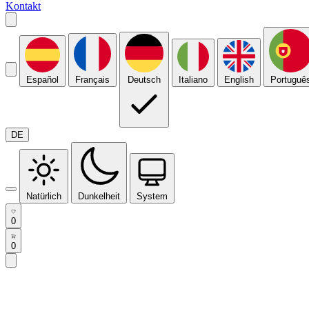
Kontakt
Español
Français
Deutsch
Italiano
English
Portuguê
DE
Natürlich
Dunkelheit
System
0
0