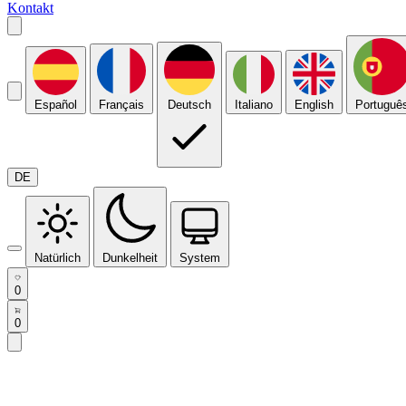
Kontakt
Español
Français
Deutsch
Italiano
English
Portuguê
DE
Natürlich
Dunkelheit
System
0
0