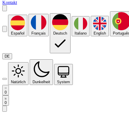
Kontakt
Español
Français
Deutsch
Italiano
English
Portuguê
DE
Natürlich
Dunkelheit
System
0
0