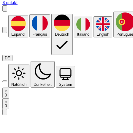
Kontakt
Español
Français
Deutsch
Italiano
English
Portuguê
DE
Natürlich
Dunkelheit
System
0
0