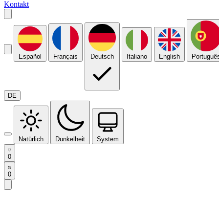
Kontakt
Español
Français
Deutsch
Italiano
English
Portuguê
DE
Natürlich
Dunkelheit
System
0
0