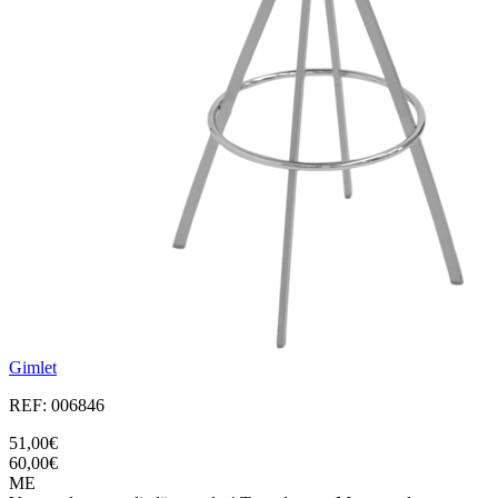
Gimlet
REF: 006846
51,00€
60,00€
ME