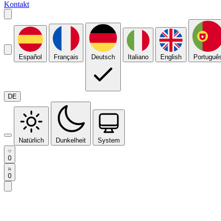
Kontakt
Español
Français
Deutsch
Italiano
English
Portuguê
DE
Natürlich
Dunkelheit
System
0
0