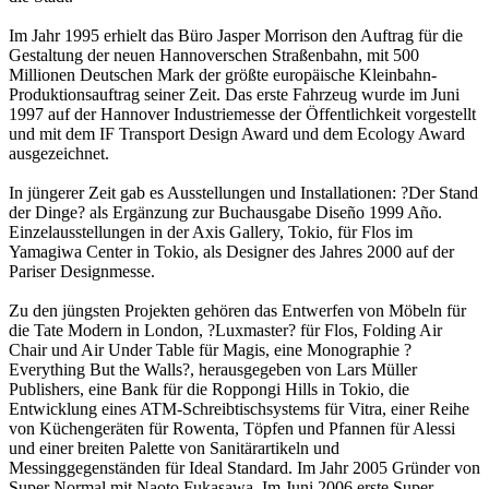
Im Jahr 1995 erhielt das Büro Jasper Morrison den Auftrag für die
Gestaltung der neuen Hannoverschen Straßenbahn, mit 500
Millionen Deutschen Mark der größte europäische Kleinbahn-
Produktionsauftrag seiner Zeit. Das erste Fahrzeug wurde im Juni
1997 auf der Hannover Industriemesse der Öffentlichkeit vorgestellt
und mit dem IF Transport Design Award und dem Ecology Award
ausgezeichnet.
In jüngerer Zeit gab es Ausstellungen und Installationen: ?Der Stand
der Dinge? als Ergänzung zur Buchausgabe Diseño 1999 Año.
Einzelausstellungen in der Axis Gallery, Tokio, für Flos im
Yamagiwa Center in Tokio, als Designer des Jahres 2000 auf der
Pariser Designmesse.
Zu den jüngsten Projekten gehören das Entwerfen von Möbeln für
die Tate Modern in London, ?Luxmaster? für Flos, Folding Air
Chair und Air Under Table für Magis, eine Monographie ?
Everything But the Walls?, herausgegeben von Lars Müller
Publishers, eine Bank für die Roppongi Hills in Tokio, die
Entwicklung eines ATM-Schreibtischsystems für Vitra, einer Reihe
von Küchengeräten für Rowenta, Töpfen und Pfannen für Alessi
und einer breiten Palette von Sanitärartikeln und
Messinggegenständen für Ideal Standard. Im Jahr 2005 Gründer von
Super Normal mit Naoto Fukasawa. Im Juni 2006 erste Super