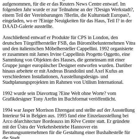
aufgenommen, für die er das Reuters News Centre entwarf. Im
folgenden Jahr wurde er zur Teilnahme an der ?Design Werkstadt?,
einem Teil der Vereinbarungen ?Berlin, die Kulturstadt Europas?,
eingeladen, wo er ?Einige Neuigkeiten für das Haus, Teil I? in der
DAAD-Galerie ausstellte.
Anschließend entwarf er Produkte für CPS in London, den
deutschen Türgriffhersteller FSB, das Büromöbelunternehmen Vitra
und den italienischen Möbelhersteller Cappellini. 1992 organisierte
er zusammen mit James Irvine Cappellinis Progetto Oggetto, eine
Sammlung von Objekten des Hauses, die gemeinsam mit einer
Gruppe junger europäischer Designer entworfen wurden. Darüber
hinaus arbeitete er mit Andreas Brandolini und Axel Kufus an
verschiedenen Installationen, Ausstellungsdesign- und
Stadtplanungsprojekten im Rahmen von Utilism International.
1992 wurde sein Diavortrag ?Eine Welt ohne Worte? vom
Grafikdesigner Tony Arefin im Buchformat veröffentlicht.
1994 war Jasper Morrison Ehrengast und stellte auf der Ausstellung
Interieur 94 in Belgien aus. 1995 fand eine Einzelausstellung bei
Arco déarchitecture Bordeauxs im Rêve Centre statt. Er gründete
mit der Üstra der Verkehrsbetriebe Hannover ein
Beratungsunternehmen für die Gestaltung einer Bushaltestelle für
die Stadt.