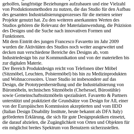
geholfen, langfristige Beziehungen aufzubauen und eine Vielzahl
von Produktionsmethoden zu nutzen, die das Studio für den Aufbau
des gesamten Industrialisierungsprozesses für die meisten seiner
Projekte genutzt hat. Zu den weiteren anerkannten Werten des
Studios gehören die Relevanz der Materialanwendung, die Präzision
des Designs und die Suche nach innovativen Formen und
Funktionen.
Mit dem Eintritt des jungen Francesco Favaretto im Jahr 2009
wurden die Aktivitäten des Studios noch weiter ausgeweitet und
decken nun verschiedene Bereiche des Designs ab, vom
Industriedesign bis zur Kommunikation und von der materiellen bis
zur digitalen Materie.
Der Bereich Produktdesign reicht von Telefonen über Möbel
(Sitzmöbel, Leuchten, Polstermöbel) bis hin zu Medizinprodukten
und Wohnaccessoires. Unser Studio ist insbesondere auf das
Design, die Prototypenherstellung und die Industrialisierung von
Büromöbeln, technischen Sitzmöbeln (Chefsessel, Bürostühle)
sowie Gemeinschaftssitzmöbeln spezialisiert. Favaretto & Partners
unterstützt und praktiziert die Grundsätze von Design for All, einer
von der Europäischen Kommission akzeptierten und vom IIDD
(Italian Design Disability Institute, heute bekannt als DFA Italy)
geförderten Erklärung, die sich für gute Designpraktiken einsetzt,
die darauf abzielen, die Zugänglichkeit von Orten und Objekten für
ein möglichst breites Spektrum von Benutzern sicherzustellen.