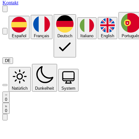
Kontakt
Español
Français
Deutsch
Italiano
English
Portuguê
DE
Natürlich
Dunkelheit
System
0
0