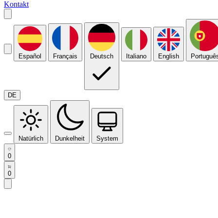
Kontakt
Español
Français
Deutsch
Italiano
English
Portuguê
DE
Natürlich
Dunkelheit
System
0
0