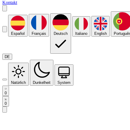
Kontakt
Español
Français
Deutsch
Italiano
English
Portuguê
DE
Natürlich
Dunkelheit
System
0
0