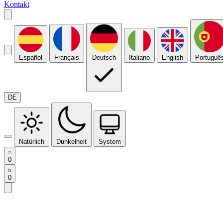
Kontakt
Español
Français
Deutsch
Italiano
English
Portuguê
DE
Natürlich
Dunkelheit
System
0
0