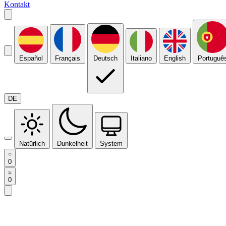
Kontakt
Español
Français
Deutsch
Italiano
English
Portuguê
DE
Natürlich
Dunkelheit
System
0
0