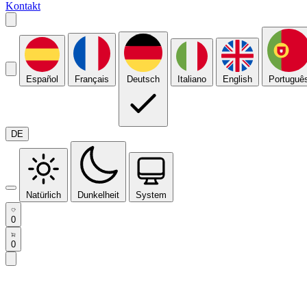
Kontakt
Español
Français
Deutsch
Italiano
English
Portuguê
DE
Natürlich
Dunkelheit
System
0
0