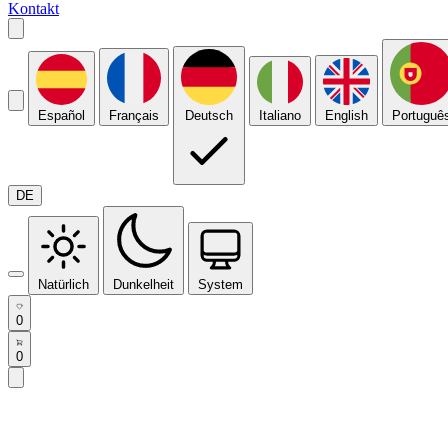
Kontakt
Español
Français
Deutsch
Italiano
English
Portuguê
DE
Natürlich
Dunkelheit
System
0
0