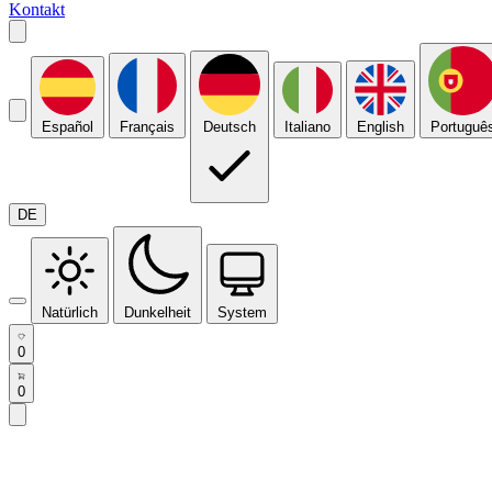
Kontakt
Español
Français
Deutsch
Italiano
English
Portuguê
DE
Natürlich
Dunkelheit
System
0
0