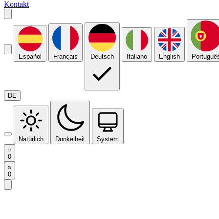
Kontakt
Español
Français
Deutsch
Italiano
English
Portuguê
DE
Natürlich
Dunkelheit
System
0
0