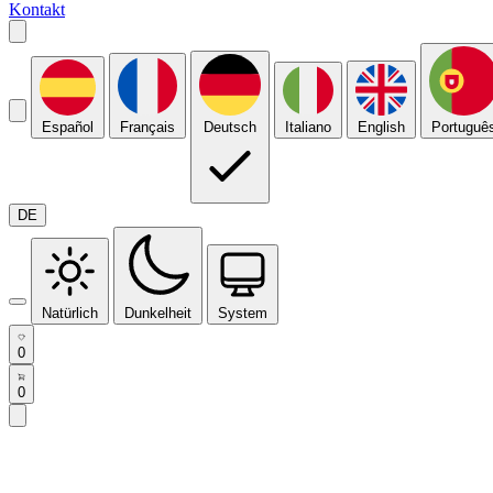
Kontakt
Español
Français
Deutsch
Italiano
English
Portuguê
DE
Natürlich
Dunkelheit
System
0
0