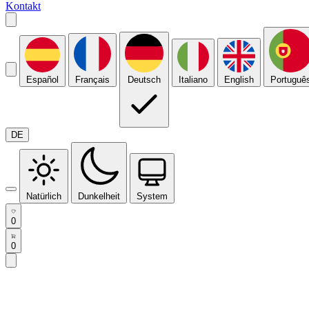
Kontakt
Español
Français
Deutsch
Italiano
English
Portuguê
DE
Natürlich
Dunkelheit
System
0
0