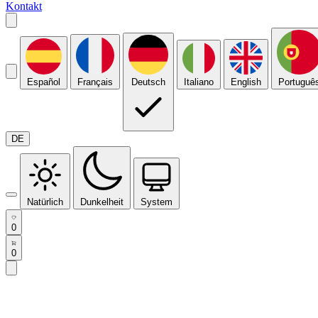
Kontakt
Español
Français
Deutsch
Italiano
English
Portuguê
DE
Natürlich
Dunkelheit
System
0
0