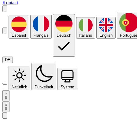
Kontakt
Español
Français
Deutsch
Italiano
English
Portuguê
DE
Natürlich
Dunkelheit
System
0
0