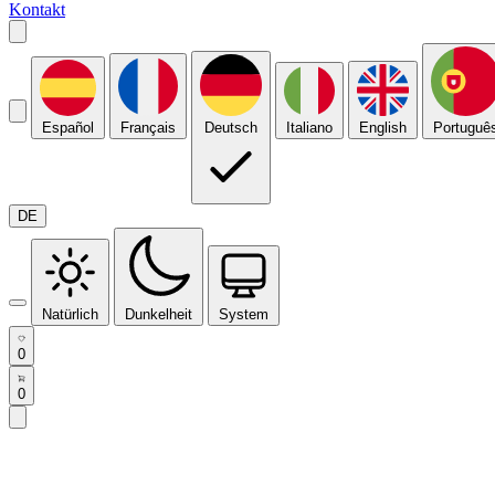
Kontakt
Español
Français
Deutsch
Italiano
English
Portuguê
DE
Natürlich
Dunkelheit
System
0
0