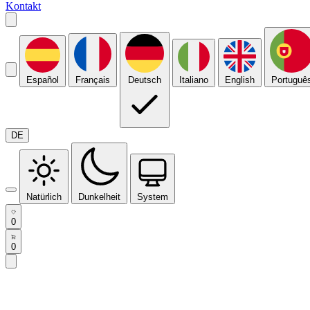
Kontakt
Español
Français
Deutsch
Italiano
English
Portuguê
DE
Natürlich
Dunkelheit
System
0
0