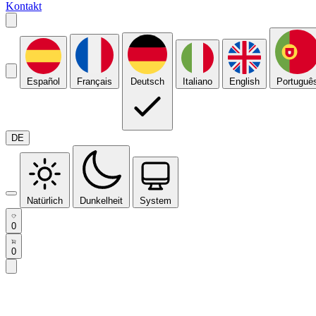
Kontakt
Español
Français
Deutsch
Italiano
English
Portuguê
DE
Natürlich
Dunkelheit
System
0
0