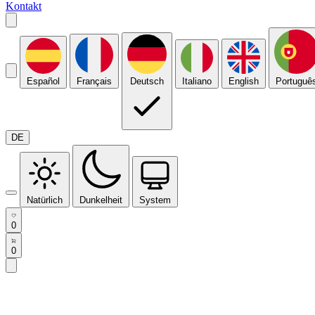
Kontakt
Español
Français
Deutsch
Italiano
English
Portuguê
DE
Natürlich
Dunkelheit
System
0
0