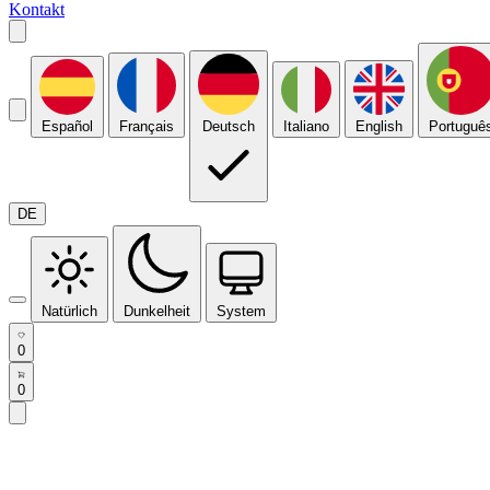
Kontakt
Español
Français
Deutsch
Italiano
English
Portuguê
DE
Natürlich
Dunkelheit
System
0
0