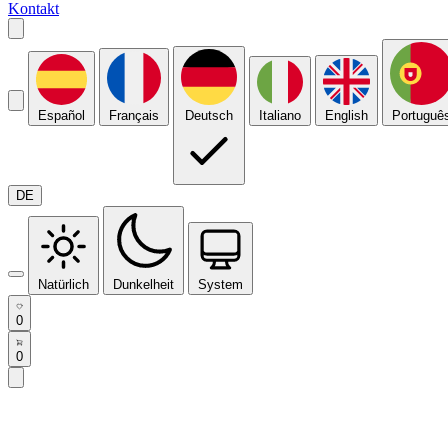
Kontakt
Español
Français
Deutsch
Italiano
English
Portuguê
DE
Natürlich
Dunkelheit
System
0
0