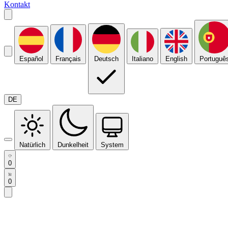
Kontakt
Español
Français
Deutsch
Italiano
English
Portuguê
DE
Natürlich
Dunkelheit
System
0
0