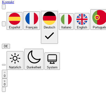
Kontakt
Español
Français
Deutsch
Italiano
English
Portuguê
DE
Natürlich
Dunkelheit
System
0
0