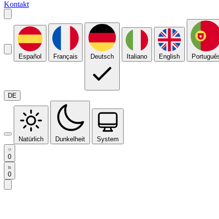
Kontakt
Español
Français
Deutsch
Italiano
English
Portuguê
DE
Natürlich
Dunkelheit
System
0
0