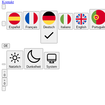
Kontakt
Español
Français
Deutsch
Italiano
English
Portuguê
DE
Natürlich
Dunkelheit
System
0
0