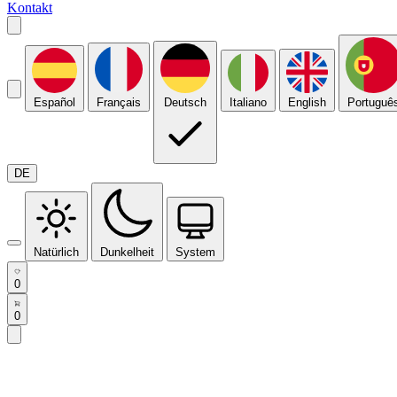
Kontakt
Español
Français
Deutsch
Italiano
English
Portuguê
DE
Natürlich
Dunkelheit
System
0
0