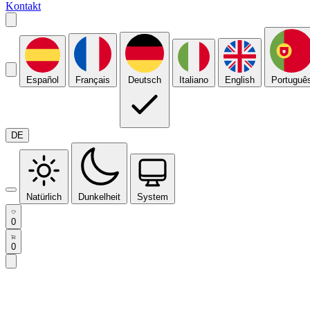
Kontakt
Español
Français
Deutsch
Italiano
English
Portuguê
DE
Natürlich
Dunkelheit
System
0
0