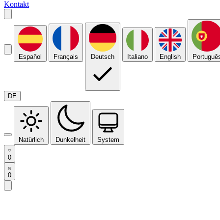
Kontakt
Español
Français
Deutsch
Italiano
English
Portuguê
DE
Natürlich
Dunkelheit
System
0
0