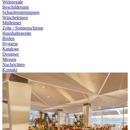
Weinregale
Beschilderung
Schaufensterpuppen
Wäscheleinen
Mülleimer
Zelte / Sonnenschirme
Haushaltsgeräte
Böden
Hygiene
Kataloge
Designer
Messen
Nachrichten
Kontakt